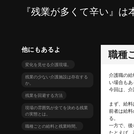
コ
『残業が多くて辛い』は
ン
テ
ン
ツ
へ
ス
他にもあるよ
職種
キ
ッ
変化を見せる介護現場。
プ
介護職の給
残業の少ない介護施設は存在する
い場合もあ
か。
今回は、介
残業を回避する方法
まず、給料
現場の雰囲気が全てを決める残業
前者は給料
の実態とは。
る。
一方で、後
職種ごとの給料と残業時間。
たとえば、