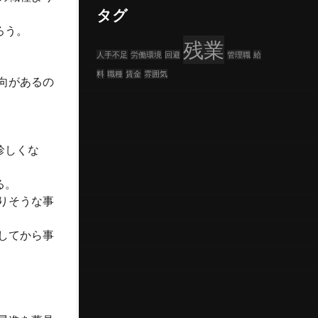
タグ
ろう。
残業
人手不足
労働環境
回避
管理職
給
料
職種
賃金
雰囲気
向があるの
珍しくな
る。
りそうな事
してから事