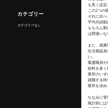
も高く設定
この2つの
カテゴリー
それに比べ
平均月給額
カテゴリーなし
もちろん勤
は間違いな
また、残業
生活相談員
い。
看護職員や
給料を多く
業所のいず
就職する時
業所を決め
ちなみに管
統計的には