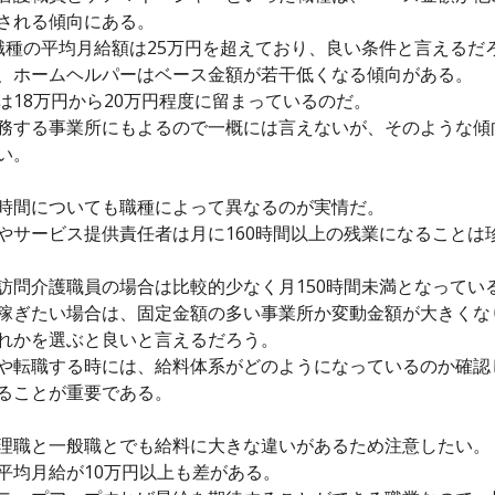
される傾向にある。
職種の平均月給額は25万円を超えており、良い条件と言えるだ
、ホームヘルパーはベース金額が若干低くなる傾向がある。
は18万円から20万円程度に留まっているのだ。
務する事業所にもよるので一概には言えないが、そのような傾
い。
時間についても職種によって異なるのが実情だ。
やサービス提供責任者は月に160時間以上の残業になることは
訪問介護職員の場合は比較的少なく月150時間未満となってい
稼ぎたい場合は、固定金額の多い事業所か変動金額が大きくな
れかを選ぶと良いと言えるだろう。
や転職する時には、給料体系がどのようになっているのか確認
ることが重要である。
理職と一般職とでも給料に大きな違いがあるため注意したい。
平均月給が10万円以上も差がある。